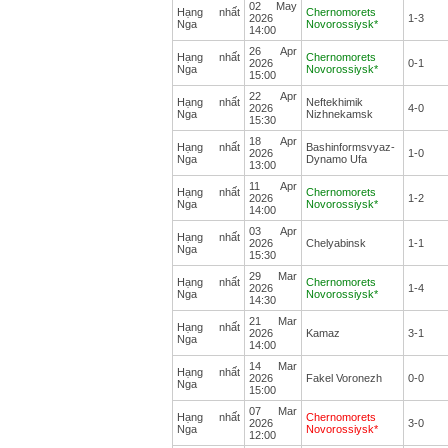
02 May
Hạng nhất
Chernomorets
2026
1-3
Nga
Novorossiysk*
14:00
26 Apr
Hạng nhất
Chernomorets
2026
0-1
Nga
Novorossiysk*
15:00
22 Apr
Hạng nhất
Neftekhimik
2026
4-0
Nga
Nizhnekamsk
15:30
18 Apr
Hạng nhất
Bashinformsvyaz-
2026
1-0
Nga
Dynamo Ufa
13:00
11 Apr
Hạng nhất
Chernomorets
2026
1-2
Nga
Novorossiysk*
14:00
03 Apr
Hạng nhất
2026
Chelyabinsk
1-1
Nga
15:30
29 Mar
Hạng nhất
Chernomorets
2026
1-4
Nga
Novorossiysk*
14:30
21 Mar
Hạng nhất
2026
Kamaz
3-1
Nga
14:00
14 Mar
Hạng nhất
2026
Fakel Voronezh
0-0
Nga
15:00
07 Mar
Hạng nhất
Chernomorets
2026
3-0
Nga
Novorossiysk*
12:00