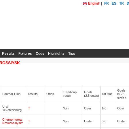
English
|
FR
ES
TR
Results
Fixtures
Odds
Highlights
Tips
ROSSIYSK
Goals
Handicap
Goals
Football Club
results
Odds
1st Half
(0.75
result
(2.5 goals)
goals)
Ural
T
Win
Over
1-0
Over
Yekaterinburg
Chernomorets
T
Win
Under
0-0
Under
Novorossiysk*