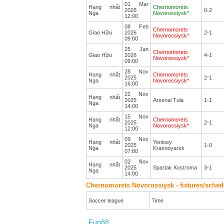
01 Mar
Hạng nhất
Chernomorets
2026
0-2
Nga
Novorossiysk*
12:00
08 Feb
Chernomorets
Giao Hữu
2026
2-1
Novorossiysk*
09:00
25 Jan
Chernomorets
Giao Hữu
2026
4-1
Novorossiysk*
09:00
28 Nov
Hạng nhất
Chernomorets
2025
2-1
Nga
Novorossiysk*
16:00
22 Nov
Hạng nhất
2025
Arsenal Tula
1-1
Nga
14:00
15 Nov
Hạng nhất
Chernomorets
2025
2-1
Nga
Novorossiysk*
12:00
09 Nov
Hạng nhất
Yenisey
2025
1-0
Nga
Krasnoyarsk
07:00
02 Nov
Hạng nhất
2025
Spartak Kostroma
3-1
Nga
14:00
Chernomorets Novorossiysk - fixtures/sched
Soccer league
Time
Fun88