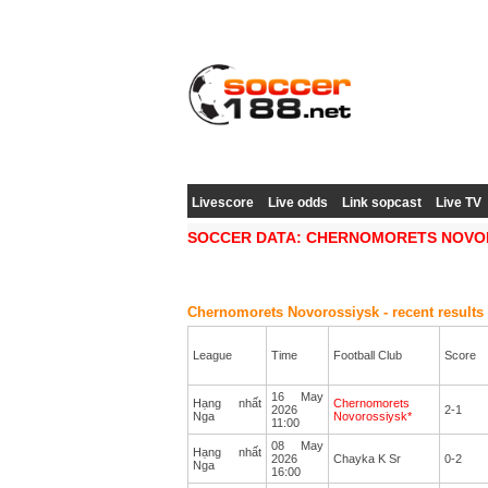
Livescore
Live odds
Link sopcast
Live TV
SOCCER DATA: CHERNOMORETS NOVO
Chernomorets Novorossiysk - recent results
League
Time
Football Club
Score
16 May
Hạng nhất
Chernomorets
2026
2-1
Nga
Novorossiysk*
11:00
08 May
Hạng nhất
2026
Chayka K Sr
0-2
Nga
16:00