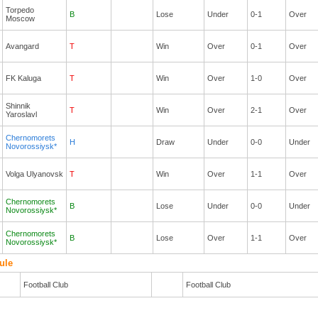
Torpedo
B
Lose
Under
0-1
Over
Moscow
Avangard
T
Win
Over
0-1
Over
FK Kaluga
T
Win
Over
1-0
Over
Shinnik
T
Win
Over
2-1
Over
Yaroslavl
Chernomorets
H
Draw
Under
0-0
Under
Novorossiysk*
Volga Ulyanovsk
T
Win
Over
1-1
Over
Chernomorets
B
Lose
Under
0-0
Under
Novorossiysk*
Chernomorets
B
Lose
Over
1-1
Over
Novorossiysk*
ule
Football Club
Football Club