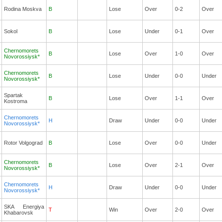
Rodina Moskva
B
Lose
Over
0-2
Over
Sokol
B
Lose
Under
0-1
Over
Chernomorets
B
Lose
Over
1-0
Over
Novorossiysk*
Chernomorets
B
Lose
Under
0-0
Under
Novorossiysk*
Spartak
B
Lose
Over
1-1
Over
Kostroma
Chernomorets
H
Draw
Under
0-0
Under
Novorossiysk*
Rotor Volgograd
B
Lose
Over
0-0
Under
Chernomorets
B
Lose
Over
2-1
Over
Novorossiysk*
Chernomorets
H
Draw
Under
0-0
Under
Novorossiysk*
SKA Energiya
T
Win
Over
2-0
Over
Khabarovsk