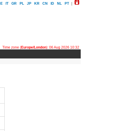
DE
IT
GR
PL
JP
KR
CN
ID
NL
PT
|
Time zone (
Europe/London
): 06 Aug 2026 10:32